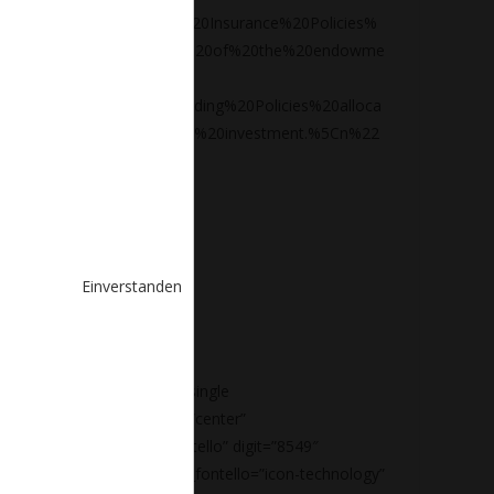
iption%22%3A%22Wage%20Insurance%20Policies%
olicy%20is%20a%20variant%20of%20the%20endowme
on%22%3A%22The%20Trading%20Policies%20alloca
future%20benefit%20from%20investment.%5Cn%22
Einverstanden
[cms_counter_single
content_align=”center”
efix=”0″
icon_type=”fontello” digit=”8549″
suffix=”+” icon_fontello=”icon-technology”