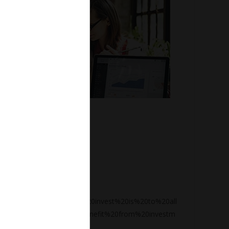
cription%22%3A%22To%20invest%20is%20to%20all
d%20cost%20future%20benefit%20from%20investm