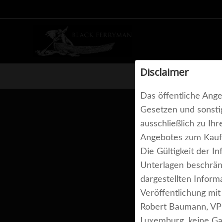
Skip
to
content
Disclaimer
Das öffentliche Ang
Gesetzen und sonsti
ausschließlich zu Ih
Angebotes zum Kauf 
Die Gültigkeit der I
Unterlagen beschrän
dargestellten Infor
Veröffentlichung mi
Robert Baumann, VP
Luxemburg, keine Gar