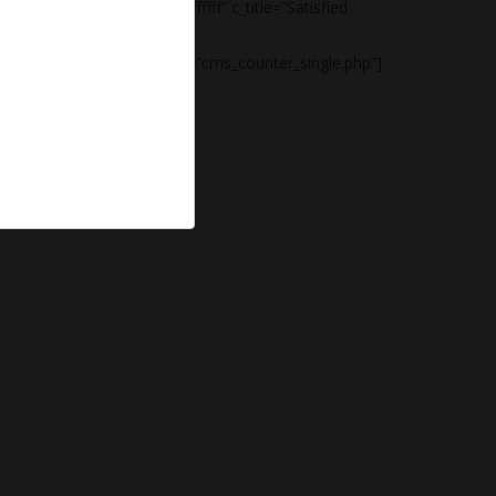
of
value_color=”#ffffff” c_title=”Satisfied
Customers”
e.php”]
cms_template=”cms_counter_single.php”]