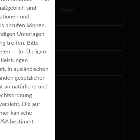
maßgeblich sind
we’l contact you within 24hrs!
mationen und
onds abrufen können.
ändigen Unterlagen
g treffen. Bitte
bieten. Im Übrigen
tleistungen
t. In ausländischen
änden gesetzlichen
t an natürliche und
Rechtsordnung
vorsieht. Die auf
amerikanische
en USA bestimmt.