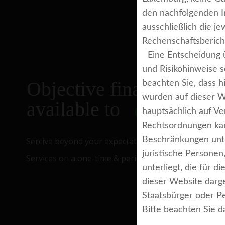
den nachfolgenden In
ausschließlich die j
Rechenschaftsbericht
Eine Entscheidung üb
und Risikohinweise s
Objective financial advic
beachten Sie, dass h
wurden auf dieser W
available to
everyone
hauptsächlich auf V
Rechtsordnungen kan
Beschränkungen unter
Sercive beyond your expectations!
juristische Persone
Services on a one-time & periodic as-needed
unterliegt, die für 
dieser Website darge
Staatsbürger oder P
Bitte beachten Sie 