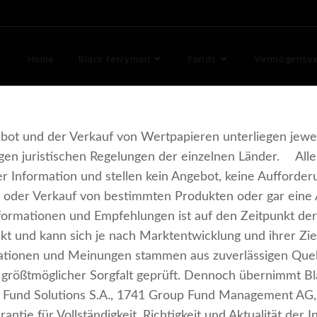
Home
Black Ferryman
Fonds
Vermögensver
ebot und der Verkauf von Wertpapieren unterliegen jewei
gen juristischen Regelungen der einzelnen Länder. All
rer Information und stellen kein Angebot, keine Aufforde
oder Verkauf von bestimmten Produkten oder gar eine 
nformationen und Empfehlungen ist auf den Zeitpunkt der 
kt und kann sich je nach Marktentwicklung und ihrer Zie
mationen und Meinungen stammen aus zuverlässigen Que
t größtmöglicher Sorgfalt geprüft. Dennoch übernimmt B
 Fund Solutions S.A., 1741 Group Fund Management AG,
antie für Vollständigkeit, Richtigkeit und Aktualität de