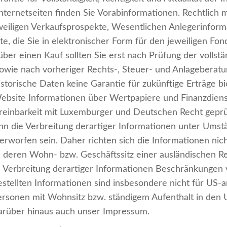
Make an Appointment
ternetseiten finden Sie Vorabinformationen. Rechtlich 
Fill out this form and 
eweiligen Verkaufsprospekte, Wesentlichen Anlegerinfor
e, die Sie in elektronischer Form für den jeweiligen F
er einen Kauf sollten Sie erst nach Prüfung der vollst
owie nach vorheriger Rechts-, Steuer- und Anlageberatun
e is
istorische Daten keine Garantie für zukünftige Erträge 
ebsite Informationen über Wertpapiere und Finanzdiens
ereinbarkeit mit Luxemburger und Deutschen Recht geprüf
n die Verbreitung derartiger Informationen unter Umst
worfen sein. Daher richten sich die Informationen nich
n, deren Wohn- bzw. Geschäftssitz einer ausländischen 
die Verbreitung derartiger Informationen Beschränkungen 
stellten Informationen sind insbesondere nicht für US-
ersonen mit Wohnsitz bzw. ständigem Aufenthalt in d
darüber hinaus auch unser Impressum.