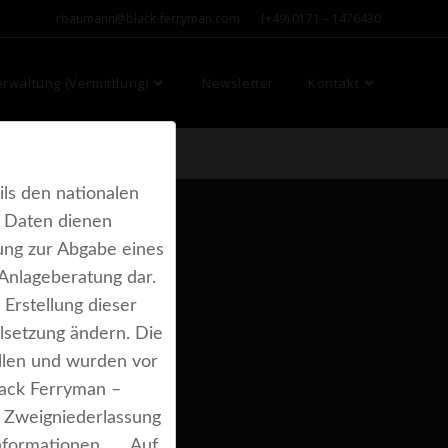
rbaumann@black-ferryman.com (+49) 0171 – 1476430
waltung (Vermittlung)
Newsletter
Kontakt
ls den nationalen
e Daten dienen
rung zur Abgabe eines
Anlageberatung dar.
Erstellung dieser
lsetzung ändern. Die
llen und wurden vor
lack Ferryman –
 Zweigniederlassung
r Informationen. Auf