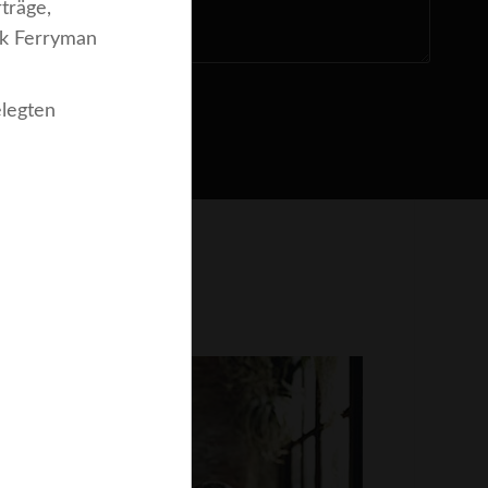
träge,
ck Ferryman
elegten