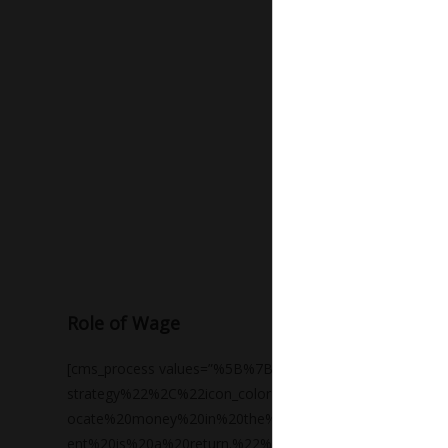
Role of Wage
[cms_process values=”%5B%7B%22icon_type%22%3A%22
strategy%22%2C%22icon_color%22%3A%22%233261ab%2
ocate%20money%20in%20the%20expectation%20some%20
ent%20is%20a%20return.%22%7D%2C%7B%22icon_type%