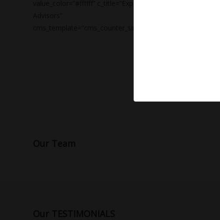
value_color=”#ffffff” c_title=”Experienced
value_color=
Advisors”
Locations”
cms_template=”cms_counter_single.php”]
cms_templat
Our Team
Our TESTIMONIALS