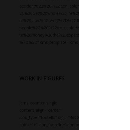
accident%22%2C%22icon_color%22%3A%22%233261ab%2
2C%20Get%20whole%20life%20policies%20covers%20a%
nt%20plan.%5Cn%22%7D%2C%7B%22icon_type%22%3A%22
people%22%2C%22icon_color%22%3A%22%233261ab%22%
te%20money%20the%20expectations%20of%20some%20b
%7D%5D” cms_template=”cms_process.php”]
WORK IN FIGURES
[cms_counter_single
[cms_counte
content_align=”center”
content_ali
icon_type=”fontello” digit=”4600″
icon_type=”f
suffix=”+” icon_fontello=”icon-people-2″
suffix=”+” i