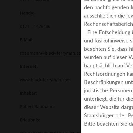
den nachfolgenden In
Handy:
ausschließlich die j
Rechenschaftsbericht
0171 – 1476430
Eine Entscheidung üb
E-Mail:
und Risikohinweise s
beachten Sie, dass h
rbaumann@black-ferryman.com
wurden auf dieser W
hauptsächlich auf V
Internet:
Rechtsordnungen kan
www.black-ferryman.com
Beschränkungen unter
juristische Persone
Inhaber:
unterliegt, die für 
Robert Baumann
dieser Website darge
Staatsbürger oder P
Erlaubnis:
Bitte beachten Sie 