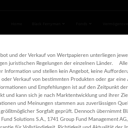
Home
Black Ferryman
Fonds
Vermögensver
ebot und der Verkauf von Wertpapieren unterliegen jewei
gen juristischen Regelungen der einzelnen Länder. All
rer Information und stellen kein Angebot, keine Aufforde
oder Verkauf von bestimmten Produkten oder gar eine 
nformationen und Empfehlungen ist auf den Zeitpunkt der 
kt und kann sich je nach Marktentwicklung und ihrer Zie
mationen und Meinungen stammen aus zuverlässigen Que
t größtmöglicher Sorgfalt geprüft. Dennoch übernimmt B
 Fund Solutions S.A., 1741 Group Fund Management AG,
antie für Vollständigkeit, Richtigkeit und Aktualität de