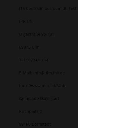
(14 Cent/Min aus dem dt. Festnetz höchstens 42 Cent/M
IHK Ulm
Olgastraße 95-101
89073 Ulm
Tel.: 0731/173-0
E-Mail: info@ulm.ihk.de
http://www.ulm.ihk24.de
Gemeinde Dornstadt
Kirchplatz 2
89160 Dornstadt