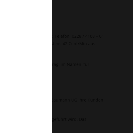
; 60439 Frankfurt am Main; Telefon: 0228 / 4108 – 0;
 aus dem dt. Festnetz, höchstens 42 Cent/Min aus
ß § 2 Abs. 10 KWG im Auftrag, im Namen, für
ratung, etc.) berät Robert Baumann UG ihre Kunden
von der BaFin im Internet geführt wird. Das