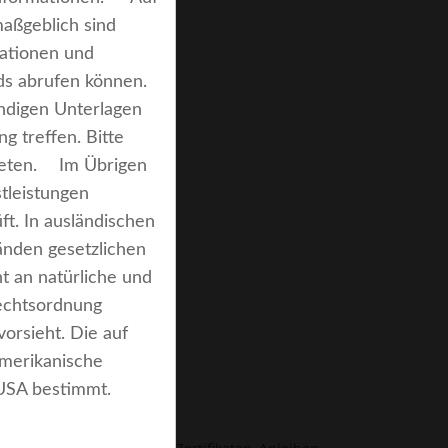
maßgeblich sind
mationen und
onds abrufen können.
ändigen Unterlagen
g treffen. Bitte
bieten. Im Übrigen
tleistungen
t. In ausländischen
änden gesetzlichen
t an natürliche und
Rechtsordnung
vorsieht. Die auf
amerikanische
en USA bestimmt.