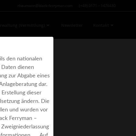
rbaumann@black-ferryman.com (+49) 0171 – 1476430
waltung (Vermittlung)
Newsletter
Kontakt
ls den nationalen
e Daten dienen
rung zur Abgabe eines
Anlageberatung dar.
Erstellung dieser
lsetzung ändern. Die
llen und wurden vor
lack Ferryman –
 Zweigniederlassung
r Informationen. Auf