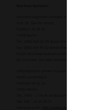
Beschwerdestellen:
Versicherungsombudsmann e.V.
Prof. Dr. Günter Hirsch
Postfach 08 06 32
10006 Berlin
Tel.: 0800-369 60 00 (kostenfrei aus deutschen Netzen)
Fax: 0800-369 90 00 (kostenfrei aus deutschen Netzen)
Email: beschwerde@versicherungsombudsmann.de
(42 Cent/Min aus dem deutschen Mobilfunknetzen)
Ombudsmann private Kranken- u. Pflegeversicherung
Heinz Lanfermann
Postfach 06 02 22
10052 Berlin
Tel.: 0800 – 2 55 04 44 (kostenfrei aus deutschen Netzen
Fax: 030 – 20 45 89 31
Näheres unter:
http://www.pkv-ombudsmann.de