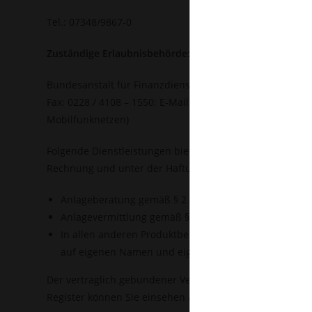
Tel.: 07348/9867-0
Zuständige Erlaubnisbehörde:
Bundesanstalt für Finanzdienstleistungsaufsicht (BaFin);
Fax: 0228 / 4108 – 1550; E-Mail: poststelle@bafin.de; V
Mobilfunknetzen)
Folgende Dienstleistungen bietet Ihnen die Robert Baum
Rechnung und unter der Haftung der FINANZINVEST Con
Anlageberatung gemäß § 2 Abs. 2 Satz 1 Nr. 4 WplG
Anlagevermittlung gemäß § 2 Abs. 2 Satz 1 Nr. 3 Wpl
In allen anderen Produktbereichen (zum Beispiel Ve
auf eigenen Namen und eigene Rechnung.
Der vertraglich gebundener Vermittler der FINANZINVEST 
Register können Sie einsehen auf www.bafin.de.