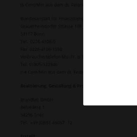
(6 Cent/Min aus dem dt. Festnetz, höchstens 42 Cent/Mi
Bundesanstalt für Finanzdienstleistungsaufsicht (BaFin)
Grauerheindorfer Strasse 108
53117 Bonn
Tel.: 0228-4108-0
Fax: 0228-4108-1550
Verbrauchertelefon Mo.-Fr. 8-18 Uhr
Tel. 01805/122346
(14 Cent/Min aus dem dt. Festnetz, höchstens 42 Cent/M
Realisierung, Gestaltung & Programmierung:
brandtec GmbH
Belvedere 1
54296 Trier
Tel.: +49 (0)651 46057 -12
Erstellt: