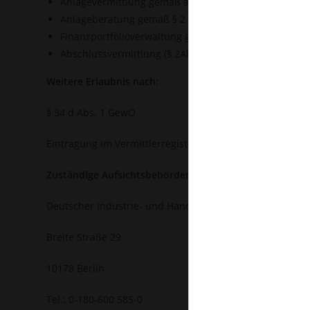
Anlagevermittlung gemäß § 2 Abs. 2 Satz 1 Nr. 3 Wpl
Anlageberatung gemäß § 2 Abs. 2 Satz 1 Nr. 4 WplG
Finanzportfolioverwaltung gemäß § 2 Abs. 2 Satz 1 Nr
Abschlussvermittlung (§ 2Abs. 2 Satz 1 Nr. 5 WpIG)
Weitere Erlaubnis nach:
§ 34 d Abs. 1 GewO
Eintragung im Vermittlerregister als Makler unter der
Zuständige Aufsichtsbehörden:
Deutscher Industrie- und Handelskammertag(DIHK) e.V.
Breite Straße 29
10178 Berlin
Tel.: 0-180-600 585-0