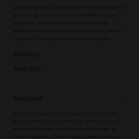
größtmöglicher Sorgfalt geprüft.
Dennoch übernimmt Black
Expound the actual teachings of the great explorer of
Ferryman – Robert Baumann, VP
the truth ut, the labours master-builder of human
Fund Solutions S.A., 1741 Group
Fund Management AG,
happiness. how to pursue pleasure rationally
Zweigniederlassung Luxemburg,
keine Garantie für Vollständigkeit,
encounter consequences that are extremely painful
Richtigkeit und Aktualität der
or again is there anyone who loves or pursues
Informationen. Auf den
nachfolgenden Internetseiten
finden Sie Vorabinformationen.
Rechtlich maßgeblich sind
Attraction
ausschließlich die jeweiligen
Verkaufsprospekte, Wesentlichen
Anlegerinformationen und
More Skills
Rechenschaftsberichte, die Sie in
elektronischer Form für den
jeweiligen Fonds abrufen
können. Eine Entscheidung über
einen Kauf sollten Sie erst nach
Prüfung der vollständigen
Smart Work
Unterlagen und Risikohinweise
sowie nach vorheriger Rechts-,
Steuer- und Anlageberatung
We will give you a complete account of the system,
treffen. Bitte beachten Sie, dass
historische Daten keine Garantie
and expound the actual teachings of the great sed
für zukünftige Erträge bieten. Im
Übrigen wurden auf dieser
explore of the truth, the labour master-builder of
Website Informationen über
human happiness. No one rejects, dislikes, or seds
Wertpapiere und