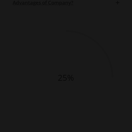
Robert Baumann / Black Ferryman
Advantages of Company?
seine Kunden auf eigenen Namen
und eigene Rechnung.
Durch das Anklicken der
Schaltfläche „Einverstanden“
stimmen Sie den dargelegten
Bestimmungen zu.
25%