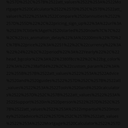
%257D%252C%257B%2522att_values%2522%253A%2522Mo
rtgage%2520Calculator%2522%257D%252C%257B%2522att_
values%2522%253A%2522Compare%2520annuities%2522%
257D%255D%22%2C%22pricing_sign_up%22%3A%22url%3A
%2523%7Ctitle%3Aget%2520started%2520now%7C%7C%22
%2C%22css_animation_delay%22%3A%22200ms%22%7D%2
C%7B%22price%22%3A%2251%22%2C%22currency%22%3A
%22%24%22%2C%22period%22%3A%22Yearly%22%2C%22
head_bgcolor%22%3A%22%2380f8cc%22%2C%22bg_color%
22%3A%22%238affd4%22%2C%22custom_param%22%3A%
22%255B%257B%2522att_values%2522%253A%2522Advice
%2520and%2520guides%2522%257D%252C%257B%2522att
_values%2522%253A%2522Tools%2520and%2520calculator
s%2522%257D%252C%257B%2522att_values%2522%253A%
2522Support%2520in%2520person%2522%257D%252C%25
7B%2522att_values%2522%253A%2522impartial%2520mon
ey%2520advice%2522%257D%252C%257B%2522att_values
%2522%253A%2522Mortgage%2520Calculator%2522%257D