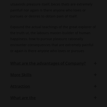
Finanzdienstleistungen
utsavoids pleasure itself, beces thats are extremely
hauptsächlich auf Vereinbarkeit mit
Luxemburger und Deutschen Recht
painfull nor again is there anyone who loves or
geprüft. In ausländischen
pursues or desires to obtain pain of itself.
Rechtsordnungen kann die
Verbreitung derartiger
Informationen unter Umständen
Expound the actual teachings of the great explorer of
gesetzlichen Beschränkungen
unterworfen sein. Daher richten
the truth ut, the labours master-builder of human
sich die Informationen nicht an
natürliche und juristische
happiness. how to pursue pleasure rationally
Personen, deren Wohn- bzw.
encounter consequences that are extremely painful
Geschäftssitz einer ausländischen
Rechtsordnung unterliegt, die für
or again is there anyone who loves or pursues
die Verbreitung derartiger
Informationen Beschränkungen
vorsieht. Die auf dieser Website
What are the advantages of Company?
dargestellten Informationen sind
insbesondere nicht für US-
amerikanische Staatsbürger oder
Personen mit Wohnsitz bzw.
More Skills
ständigem Aufenthalt in den USA
bestimmt. Bitte beachten Sie
darüber hinaus auch unser
Attraction
Impressum.
In allen anderen Produktbereichen
What are the
(zum Beispiel Versicherungen,
Bausparverträge, Finanzplanungen,
Unternehmensberatung, etc.) berät