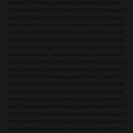
%252C%257B%2522att_values%2522%253A%2522Compare
%2520annuities%2522%257D%255D%22%2C%22pricing_sig
n_up%22%3A%22url%3A%2523%7Ctitle%3Aget%2520starte
d%2520now%7C%7C%22%2C%22css_animation_delay%22%
3A%22400ms%22%7D%2C%7B%22price%22%3A%2250%22
%2C%22currency%22%3A%22%24%22%2C%22period%22%
3A%22Monthly%22%2C%22head_bgcolor%22%3A%22%23d
9e0fd%22%2C%22bg_color%22%3A%22%23e9edff%22%2C
%22custom_param%22%3A%22%255B%257B%2522att_valu
es%2522%253A%2522Advice%2520and%2520guides%2522
%257D%252C%257B%2522att_values%2522%253A%2522To
ols%2520and%2520calculators%2522%257D%252C%257B%
2522att_values%2522%253A%2522Support%2520in%2520p
erson%2522%257D%252C%257B%2522att_values%2522%25
3A%2522impartial%2520money%2520advice%2522%257D%
252C%257B%2522att_values%2522%253A%2522Mortgage%
2520Calculator%2522%257D%252C%257B%2522att_values%
2522%253A%2522Compare%2520annuities%2522%257D%2