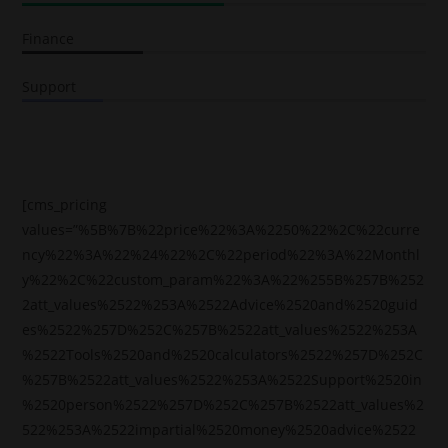
50%
Finance
30%
Support
20%
[cms_pricing
values=”%5B%7B%22price%22%3A%2250%22%2C%22curre
ncy%22%3A%22%24%22%2C%22period%22%3A%22Monthl
y%22%2C%22custom_param%22%3A%22%255B%257B%252
2att_values%2522%253A%2522Advice%2520and%2520guid
es%2522%257D%252C%257B%2522att_values%2522%253A
%2522Tools%2520and%2520calculators%2522%257D%252C
%257B%2522att_values%2522%253A%2522Support%2520in
%2520person%2522%257D%252C%257B%2522att_values%2
522%253A%2522impartial%2520money%2520advice%2522